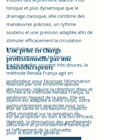
tonique et plus dynamique que le
drainage classique, elle combine des
manœuvres précises, un rythme
soutenu et une pression adaptée afin de
stimuler efficacement la circulation
lymphatique et sanguine.
Une prise en charge
Contrairement aux techniques
professionnelle par une
traditionnelles souvent très douces, la
kinésithérapeute
méthode Renata França agit en
profondeur pour favoriser l’élimination
Réalisée par une kinésithérapeute
des toxines, réduire la rétention d’eau et
formée à la méthode Renata França, la
améliorer l’aspect de la peau. Elle est
séance est adaptée à votre corps, votre
particulièrement appréciée pour son
état de santé et vos besoins. L’objectif
effet immédiat sur la sensation de
est de proposer un soin à la fois efficace,
légèreté, la diminution des gonflements
sécuritaire et profondément bénéfique
et l’affinement de la silhouette.
pour le bien-être général.