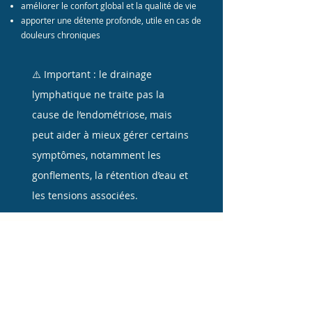
améliorer le confort global et la qualité de vie
apporter une détente profonde, utile en cas de
douleurs chroniques
⚠️ Important : le drainage
lymphatique ne traite pas la
cause de l’endométriose, mais
peut aider à mieux gérer certains
symptômes, notamment les
gonflements, la rétention d’eau et
les tensions associées.
Pour qui est recommandé ce
drainage ?
Le drainage lymphatique méthode