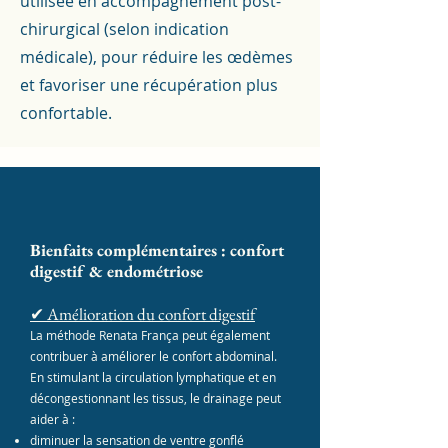
utilisée en accompagnement post-
chirurgical (selon indication
médicale), pour réduire les œdèmes
et favoriser une récupération plus
confortable.
Bienfaits complémentaires : confort
digestif & endométriose
✔ Amélioration du confort digestif
La méthode Renata França peut également
contribuer à améliorer le confort abdominal.
En stimulant la circulation lymphatique et en
décongestionnant les tissus, le drainage peut
aider à :
diminuer la sensation de ventre gonflé